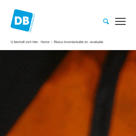
U bevindt zich hier:
Home
/
Risico-inventarisatie en -evaluatie