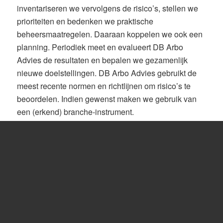
inventariseren we vervolgens de risico’s, stellen we
prioriteiten en bedenken we praktische
beheersmaatregelen. Daaraan koppelen we ook een
planning. Periodiek meet en evalueert DB Arbo
Advies de resultaten en bepalen we gezamenlijk
nieuwe doelstellingen. DB Arbo Advies gebruikt de
meest recente normen en richtlijnen om risico’s te
beoordelen. Indien gewenst maken we gebruik van
een (erkend) branche-instrument.
Overzichtelijk plan als
managementinstrument
Het plan van aanpak dat zo ontstaat, beschrijft alle
risicovolle bedrijfsprocessen overzichtelijk per
afdeling en onderwerp. U ontvangt een
pdf met
foto’s
zodat de bevindingen eenduidig
geïnterpreteerd worden. Het plan is eenvoudig