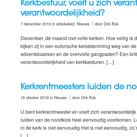
Kerkbestuur, voelt u zich vera
verantwoordelijkheid?
/
7 december 2019
in
arbobeleid
,
Nieuws
door
Dirk Bok
December, dé maand met volle kerken. Hoe veilig is d
kijken zij in een euforische kerststemming weg van de
adventskaarsen en de overvolle gangpaden? Een krit
verantwoordelijkheid van kerkbesturen. […]
Kerkrentmeesters luiden de n
/
15 oktober 2019
in
Nieuws
door
Dirk Bok
U bent kerkrentmeester en voelt zich verantwoordelijk 
luiden van de noodklok heel eenvoudig voorkomen. Lee
in de kerk is niet eenvoudig Het is niet eenvoudig, z
[…]