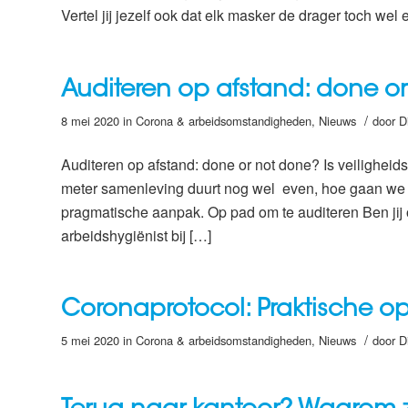
Vertel jij jezelf ook dat elk masker de drager toch we
Auditeren op afstand: done o
/
8 mei 2020
in
Corona & arbeidsomstandigheden
,
Nieuws
door
D
Auditeren op afstand: done or not done? Is veilighei
meter samenleving duurt nog wel even, hoe gaan we 
pragmatische aanpak. Op pad om te auditeren Ben jij 
arbeidshygiënist bij […]
Coronaprotocol: Praktische o
/
5 mei 2020
in
Corona & arbeidsomstandigheden
,
Nieuws
door
D