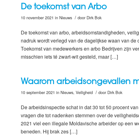
De toekomst van Arbo
/
10 november 2021
in
Nieuws
door
Dirk Bok
De toekomst van arbo, arbeidsomstandigheden, veilig
nadruk wordt verlegd van de dagelijkse waan van de d
Toekomst van medewerkers en arbo Bedrijven zijn ver
misschien iets té zwart-wit gesteld, maar […]
Waarom arbeidsongevallen 
/
10 september 2021
in
Nieuws
,
Veiligheid
door
Dirk Bok
De arbeidsinspectie schat in dat 30 tot 50 procent v
vragen die tot nadenken stemmen over de veiligheids
2021 viel een illegale Moldavische arbeider op een wer
beneden. Hij brak zes […]